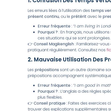
1. Confusion Des Temps Verb
Les erreurs liées à l’utilisation des
temps ve
présent continu
, ou le
prétérit
avec le
pre
Erreur fréquente
:
“I am living in Lon
Pourquoi ?
: En français, nous utilisons
ces situations qui se sont prolongées.
👉
Conseil Magikenglish
: Familiarisez-vou
pratiquant régulièrement. Consultez nos
fi
2. Mauvaise Utilisation Des Pr
Les
prépositions
sont un autre domaine sour
prépositions accompagnent systématiquement
Erreur fréquente
:
“I am good in math
Pourquoi ?
: L’anglais a des règles spé
plus flexibles.
👉
Conseil pratique
: Faites des exercices 
trouver des explications supplémentaires s