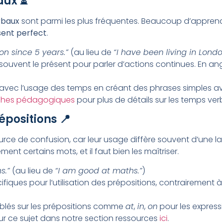
aux ⏳
rbaux
sont parmi les plus fréquentes. Beaucoup d’appren
sent perfect
.
don since 5 years.”
(au lieu de
“I have been living in Londo
 souvent le présent pour parler d’actions continues. En anglai
s avec l’usage des temps en créant des phrases simples a
ches pédagogiques
pour plus de détails sur les temps ver
épositions 📍
ce de confusion, car leur usage diffère souvent d’une lang
 certains mots, et il faut bien les maîtriser.
s.”
(au lieu de
“I am good at maths.”
)
cifiques pour l’utilisation des prépositions, contrairement
ciblés sur les prépositions comme
at
,
in
,
on
pour les expres
ur ce sujet dans notre section ressources
ici
.