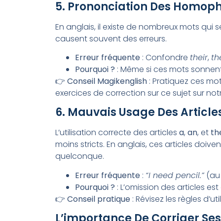
5. Prononciation Des Homoph
En anglais, il existe de nombreux mots qui
causent souvent des erreurs.
Erreur fréquente
: Confondre
their
,
th
Pourquoi ?
: Même si ces mots sonnent 
👉
Conseil Magikenglish
: Pratiquez ces mo
exercices de correction sur ce sujet sur no
6. Mauvais Usage Des Article
L’utilisation correcte des articles
a
,
an
, et
th
moins stricts. En anglais, ces articles doiven
quelconque.
Erreur fréquente
:
“I need pencil.”
(au 
Pourquoi ?
: L’omission des articles es
👉
Conseil pratique
: Révisez les règles d’ut
L’importance De Corriger Ses