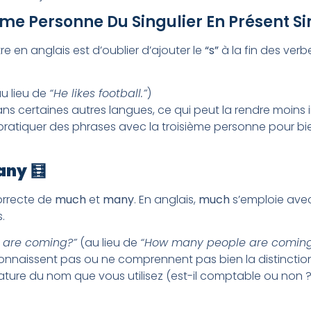
ème Personne Du Singulier En Présent Si
re en anglais est d’oublier d’ajouter le
“s”
à la fin des ver
u lieu de
“He likes football.”
)
ans certaines autres langues, ce qui peut la rendre moins 
ratiquer des phrases avec la troisième personne pour bie
any
🧮
correcte de
much
et
many
. En anglais,
much
s’emploie ave
.
 are coming?”
(au lieu de
“How many people are coming
onnaissent pas ou ne comprennent pas bien la distincti
 nature du nom que vous utilisez (est-il comptable ou non ?