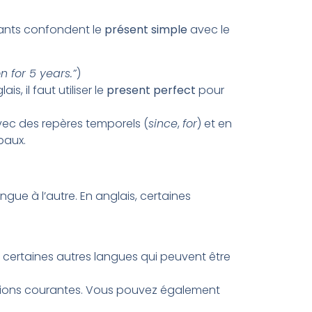
ants confondent le
présent simple
avec le
n for 5 years.”
)
s, il faut utiliser le
present perfect
pour
vec des repères temporels (
since
,
for
) et en
baux.
ue à l’autre. En anglais, certaines
 à certaines autres langues qui peuvent être
sions courantes. Vous pouvez également