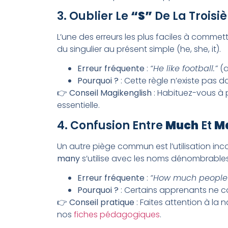
3. Oublier Le
“s”
De La Troisi
L’une des erreurs les plus faciles à commett
du singulier au présent simple (he, she, it).
Erreur fréquente
:
“He like football.”
(a
Pourquoi ?
: Cette règle n’existe pas d
👉
Conseil Magikenglish
: Habituez-vous à p
essentielle.
4. Confusion Entre
Much
Et
M
Un autre piège commun est l’utilisation in
many
s’utilise avec les noms dénombrables
Erreur fréquente
:
“How much people
Pourquoi ?
: Certains apprenants ne c
👉
Conseil pratique
: Faites attention à la
nos
fiches pédagogiques
.