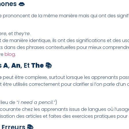
ones 👄
 se prononcent de la même manière mais qui ont des signif
ere
, et
they’re
.
de manière identique, ils ont des significations et des us
ts dans des phrases contextuelles pour mieux comprendre 
tre
blog
.
s
A
,
An
, Et
The
📚
e
peut être complexe, surtout lorsque les apprenants pass
t être utilisés correctement pour clarifier si l’on parle d’un
lieu de
“I need a pencil.”
)
t courante chez les apprenants issus de langues où l’usage 
ilisation des articles et faites des exercices pratiques pou
 Erreurs 📚